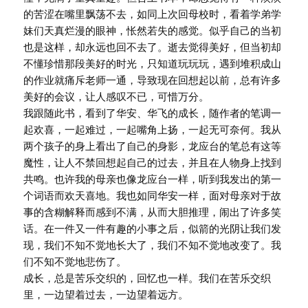
的苦涩在嘴里飘荡不去，如同上次回母校时，看着学弟学
妹们天真烂漫的眼神，怅然若失的感觉。似乎自己的当初
也是这样，却永远也回不去了。逝去觉得美好，但当初却
不懂珍惜那段美好的时光，只知道玩玩玩，遇到堆积成山
的作业就痛斥老师一通，导致现在回想起以前，总有许多
美好的会议，让人感叹不已，可惜万分。
我跟随此书，看到了华安、华飞的成长，随作者的笔调一
起欢喜，一起难过，一起嘴角上扬，一起无可奈何。我从
两个孩子的身上看出了自己的身影，龙应台的笔总有这等
魔性，让人不禁回想起自己的过去，并且在人物身上找到
共鸣。也许我的母亲也像龙应台一样，听到我发出的第一
个词语而欢天喜地。我也如同华安一样，面对母亲对于故
事的含糊解释而感到不满，从而大胆推理，闹出了许多笑
话。在一件又一件有趣的小事之后，似箭的光阴让我们发
现，我们不知不觉地长大了，我们不知不觉地改变了。我
们不知不觉地悲伤了。
成长，总是苦乐交织的，回忆也一样。我们在苦乐交织
里，一边望着过去，一边望着远方。