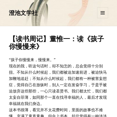
澄池文学社
菜单和
挂件
【读书周记】董惟一：读《孩子
你慢慢来》
“孩子你慢慢来，慢慢来。”
现在的我，听这句话时，却不知怎的，总会觉得十分别
扭。不知从什么时候起，我们都被迫加速前进，被迫快马
加鞭地追赶；不知从什么时候起，我们都有一种被害妄想
症，觉得自己在放纵时，别人一定在发奋学习，于是乎被
迫放弃这些那些，一心只读圣贤书。我们都太忙，我们都
太妄自菲薄，如同那个一直在找寻幸福的人，最后才发现
幸福就在我们身边。
这本书很薄，看完并不太花费时间，里面的故事也不难
懂，充满了童真童趣。但合上书本，却总觉得有一种淡淡