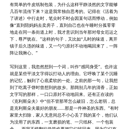
有简单的牛皮纸制包装，为什么这样平静淡然的文字能够
几百年流传下来？这是我常独自思考的。记得在《活着为
了讲述》中行走时，笔尖时不时会因某句话而悸动，例如
像“直到陪妈妈去卖房子，直到自己也在午睡时分孤零零
地走在同一条街道上时，我才意识到当年那对母女厄运之
下，尊严犹在。”这样的句子，又比如“儿时的味道，离开
镇子后久违的味道，又一勺勺原封不动地喝回来了，一阵
阵让我揪心。”
写到这里，我忽然想到一个词，叫作“感同身受”。也许这
就是某些平淡文字得以打动人的理由。它呼唤了某个沉睡
的记忆，触到了心底柔软的一处。之前的那一句，让我想
到了吃蒿子饼时曾想到的故乡。那阔别几年的清香，正如
文字写的那样，一口口原封不动地回来。还有正在读的
《克利斯朵夫》中“但不管那琴怎么破旧，怎么老弱，总
是克利斯朵夫最好的朋友……那是一件神圣的东西。”有时
家里大扫除，家人无意间总不小心丢了我的某个，他们认
为没用了的东西，一支磨损的笔、一只纸杯、一个包装
盒……而我不惜翻垃圾筒也要把它们找回来。因为它们有