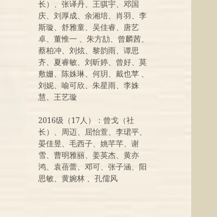
长）、张译丹、王骐宇、邓国
庆、刘厚成、余湘培、肖羽、李
斯璇、舒雅童、吴佳睿、唐艺
卓、董惟一 、朱方劼、曾麟茜、
蔡柏冲、刘炫、黎韵雨、谭思
齐、夏睿敏、刘昕婷、曾好、莫
敷姗、陈姝琳、何玥、戴也苹 、
刘妮、喻可欣、朱星雨、李姝
慧、王艺璇
2016级（17人）：曾戈（社
长）、周迈、屈怡萱、李珺平、
晏佳昱、毛西子、姚芊芊、谢
雪、曹明雅丽、姜英杰、黄亦
鸿、袁蓓蕾、邓可、张子涵、阳
思敏、黄婉林 、孔儒风