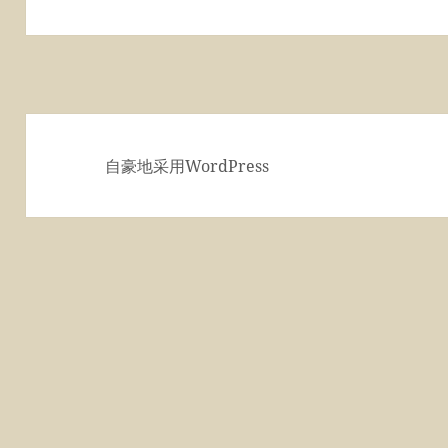
篇
文
章：
自豪地采用WordPress