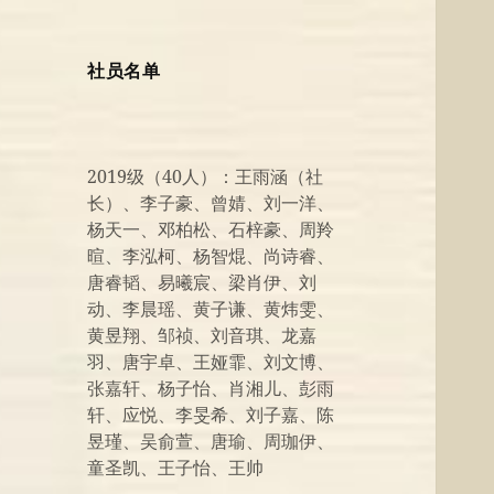
社员名单
2019级（40人）：王雨涵（社
长）、李子豪、曾婧、刘一洋、
杨天一、邓柏松、石梓豪、周羚
暄、李泓柯、杨智焜、尚诗睿、
唐睿韬、易曦宸、梁肖伊、刘
动、李晨瑶、黄子谦、黄炜雯、
黄昱翔、邹祯、刘音琪、龙嘉
羽、唐宇卓、王娅霏、刘文博、
张嘉轩、杨子怡、肖湘儿、彭雨
轩、应悦、李旻希、刘子嘉、陈
昱瑾、吴俞萱、唐瑜、周珈伊、
童圣凯、王子怡、王帅