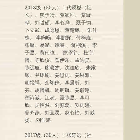
2018级（50人）：代爃榤（社
长）、熊予晴、蔡颖坤、 蔡璇
晔、刘哲硕、李心烨 、聂子钧、
卜立武、成咏恩、董楚珮 、 朱佳
栋、 李煦旸、李鹏辉、付梓垚、
张璇、易涵、谭睿 、蒋栩溪 、李
子昱、黄衎也 、 曹泽宇、 杜宇
博、陈欣仪、曾伊乐、孟迪昊、
陈远航、廖俊杰、沈佳欣、 朱家
顺、尹珺瑜、黄思雨、黄琳雅、
胡锐祥、余翊婷、李晨昕、刘
芬、胡博凯、周舸航、黄彦翔、
嵇诗崴、江澍、聂陈昱、李可
欣、吴怡然、刘荪蕊、罗雨娜、
姜齐家、刘宜灵、赵心怡、刘威
扬、 刘佳璐
2017级（30人）：张静远（社