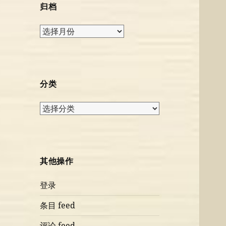
归档
归
档
分类
分
类
其他操作
登录
条目 feed
评论 feed