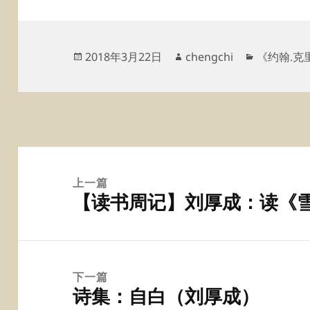
发
作
分
2018年3月22日
chengchi
《约翰.克
布
者
类
于
文
章
上一篇
【读书周记】刘厚成：读《
导
上
航
篇
文
章：
下一篇
诗集：自白（刘厚成）
下