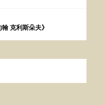
翰 克利斯朵夫》