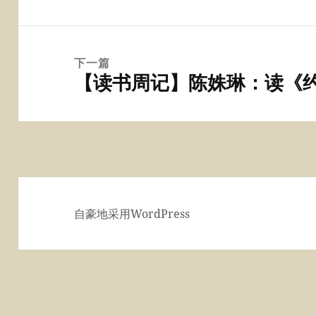
航
篇
文
章：
下一篇
【读书周记】陈姝琳：读《约
下
篇
文
章：
自豪地采用WordPress