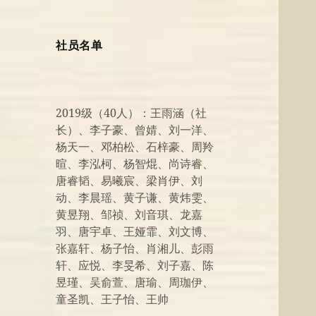
社员名单
2019级（40人）：王雨涵（社
长）、李子豪、曾婧、刘一洋、
杨天一、邓柏松、石梓豪、周羚
暄、李泓柯、杨智焜、尚诗睿、
唐睿韬、易曦宸、梁肖伊、刘
动、李晨瑶、黄子谦、黄炜雯、
黄昱翔、邹祯、刘音琪、龙嘉
羽、唐宇卓、王娅霏、刘文博、
张嘉轩、杨子怡、肖湘儿、彭雨
轩、应悦、李旻希、刘子嘉、陈
昱瑾、吴俞萱、唐瑜、周珈伊、
童圣凯、王子怡、王帅