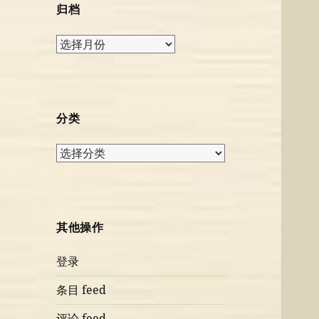
归档
归
档
分类
分
类
其他操作
登录
条目 feed
评论 feed