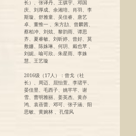
长）、张译丹、王骐宇、邓国
庆、刘厚成、余湘培、肖羽、李
斯璇、舒雅童、吴佳睿、唐艺
卓、董惟一 、朱方劼、曾麟茜、
蔡柏冲、刘炫、黎韵雨、谭思
齐、夏睿敏、刘昕婷、曾好、莫
敷姗、陈姝琳、何玥、戴也苹 、
刘妮、喻可欣、朱星雨、李姝
慧、王艺璇
2016级（17人）：曾戈（社
长）、周迈、屈怡萱、李珺平、
晏佳昱、毛西子、姚芊芊、谢
雪、曹明雅丽、姜英杰、黄亦
鸿、袁蓓蕾、邓可、张子涵、阳
思敏、黄婉林 、孔儒风