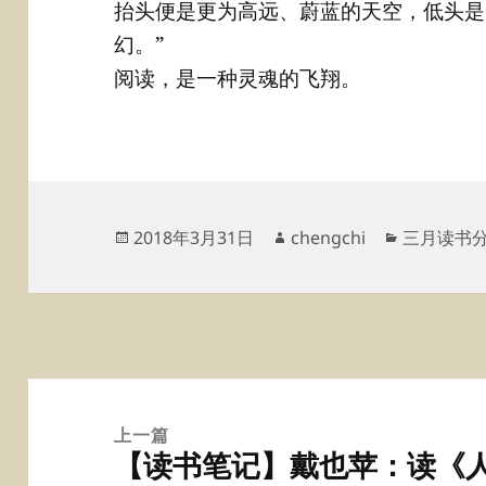
抬头便是更为高远、蔚蓝的天空，低头是
幻。”
阅读，是一种灵魂的飞翔。
发
作
分
2018年3月31日
chengchi
三月读书
布
者
类
于
文
章
上一篇
【读书笔记】戴也苹：读《
导
上