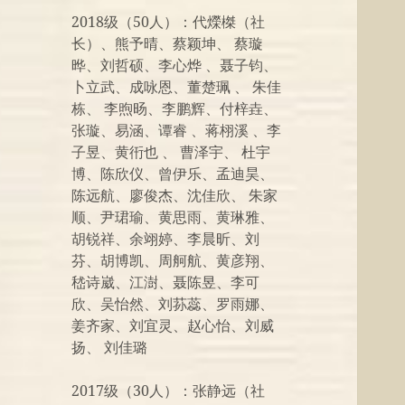
2018级（50人）：代爃榤（社
长）、熊予晴、蔡颖坤、 蔡璇
晔、刘哲硕、李心烨 、聂子钧、
卜立武、成咏恩、董楚珮 、 朱佳
栋、 李煦旸、李鹏辉、付梓垚、
张璇、易涵、谭睿 、蒋栩溪 、李
子昱、黄衎也 、 曹泽宇、 杜宇
博、陈欣仪、曾伊乐、孟迪昊、
陈远航、廖俊杰、沈佳欣、 朱家
顺、尹珺瑜、黄思雨、黄琳雅、
胡锐祥、余翊婷、李晨昕、刘
芬、胡博凯、周舸航、黄彦翔、
嵇诗崴、江澍、聂陈昱、李可
欣、吴怡然、刘荪蕊、罗雨娜、
姜齐家、刘宜灵、赵心怡、刘威
扬、 刘佳璐
2017级（30人）：张静远（社