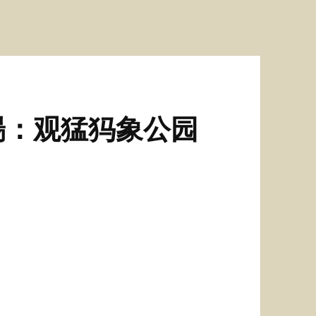
瑒：观猛犸象公园