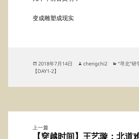
变成雕塑成现实
发
作
分
2018年7月14日
chengchi2
“寻北”研
布
者
类
【DAY1-2】
于
文
章
上一篇
【穿越时间】王艺璇：北道
导
上