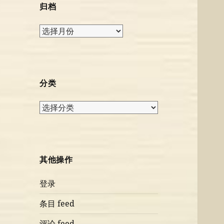
归档
归
档
分类
分
类
其他操作
登录
条目 feed
评论 feed