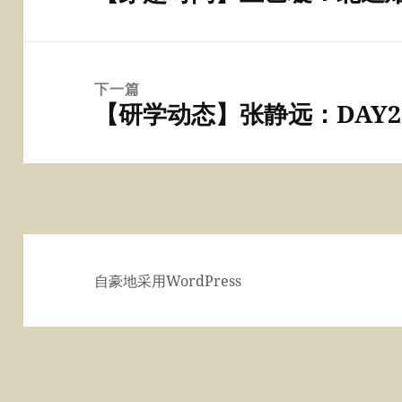
航
篇
文
章：
下一篇
【研学动态】张静远：DAY2
下
篇
文
章：
自豪地采用WordPress