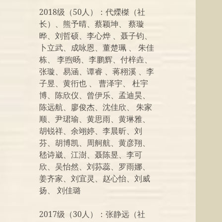
2018级（50人）：代爃榤（社
长）、熊予晴、蔡颖坤、 蔡璇
晔、刘哲硕、李心烨 、聂子钧、
卜立武、成咏恩、董楚珮 、 朱佳
栋、 李煦旸、李鹏辉、付梓垚、
张璇、易涵、谭睿 、蒋栩溪 、李
子昱、黄衎也 、 曹泽宇、 杜宇
博、陈欣仪、曾伊乐、孟迪昊、
陈远航、廖俊杰、沈佳欣、 朱家
顺、尹珺瑜、黄思雨、黄琳雅、
胡锐祥、余翊婷、李晨昕、刘
芬、胡博凯、周舸航、黄彦翔、
嵇诗崴、江澍、聂陈昱、李可
欣、吴怡然、刘荪蕊、罗雨娜、
姜齐家、刘宜灵、赵心怡、刘威
扬、 刘佳璐
2017级（30人）：张静远（社