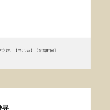
学之旅
、
【寻北·诗】【穿越时间】
难寻