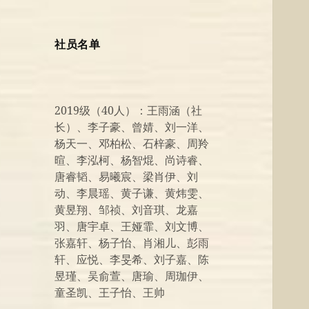
社员名单
2019级（40人）：王雨涵（社
长）、李子豪、曾婧、刘一洋、
杨天一、邓柏松、石梓豪、周羚
暄、李泓柯、杨智焜、尚诗睿、
唐睿韬、易曦宸、梁肖伊、刘
动、李晨瑶、黄子谦、黄炜雯、
黄昱翔、邹祯、刘音琪、龙嘉
羽、唐宇卓、王娅霏、刘文博、
张嘉轩、杨子怡、肖湘儿、彭雨
轩、应悦、李旻希、刘子嘉、陈
昱瑾、吴俞萱、唐瑜、周珈伊、
童圣凯、王子怡、王帅