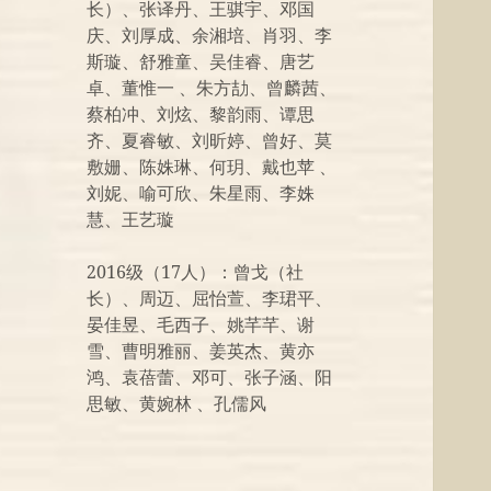
长）、张译丹、王骐宇、邓国
庆、刘厚成、余湘培、肖羽、李
斯璇、舒雅童、吴佳睿、唐艺
卓、董惟一 、朱方劼、曾麟茜、
蔡柏冲、刘炫、黎韵雨、谭思
齐、夏睿敏、刘昕婷、曾好、莫
敷姗、陈姝琳、何玥、戴也苹 、
刘妮、喻可欣、朱星雨、李姝
慧、王艺璇
2016级（17人）：曾戈（社
长）、周迈、屈怡萱、李珺平、
晏佳昱、毛西子、姚芊芊、谢
雪、曹明雅丽、姜英杰、黄亦
鸿、袁蓓蕾、邓可、张子涵、阳
思敏、黄婉林 、孔儒风