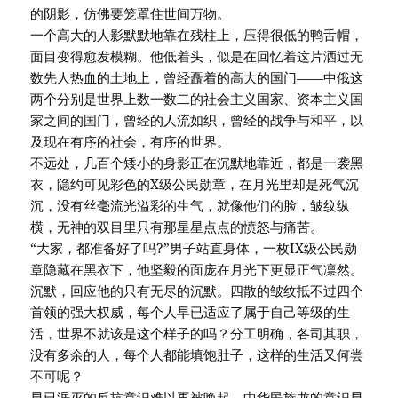
的阴影，仿佛要笼罩住世间万物。
一个高大的人影默默地靠在残柱上，压得很低的鸭舌帽，
面目变得愈发模糊。他低着头，似是在回忆着这片洒过无
数先人热血的土地上，曾经矗着的高大的国门——中俄这
两个分别是世界上数一数二的社会主义国家、资本主义国
家之间的国门，曾经的人流如织，曾经的战争与和平，以
及现在有序的社会，有序的世界。
不远处，几百个矮小的身影正在沉默地靠近，都是一袭黑
衣，隐约可见彩色的X级公民勋章，在月光里却是死气沉
沉，没有丝毫流光溢彩的生气，就像他们的脸，皱纹纵
横，无神的双目里只有那星星点点的愤怒与痛苦。
“大家，都准备好了吗?”男子站直身体，一枚IX级公民勋
章隐藏在黑衣下，他坚毅的面庞在月光下更显正气凛然。
沉默，回应他的只有无尽的沉默。四散的皱纹抵不过四个
首领的强大权威，每个人早已适应了属于自己等级的生
活，世界不就该是这个样子的吗？分工明确，各司其职，
没有多余的人，每个人都能填饱肚子，这样的生活又何尝
不可呢？
早已泯灭的反抗意识难以再被唤起，中华民族龙的意识早