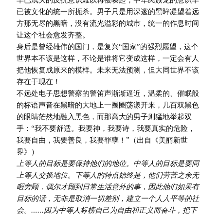
已被文化的统一所扼杀。男子只是用深邃的黑眸凝望着远
方那无尽的黑暗，没有流光溢彩的城市，统一的作息时间
让这个社会愈发齐整。
身后是曾经雄伟的国门，是复兴“国家”的强烈愿望，这个
世界本不该是这样，不论是谁将它变成这样，一定会有人
把他恢复成原来的模样。未来无法预测，但大同世界不该
存在于现在！
不远处电子思想警察的警笛声渐渐逼近，温柔的、催眠般
的标语声音在黑暗的大地上一圈圈荡漾开来，几百双黑色
的眼睛茫然地融入黑色，而那高大的男子则猛地举起双
手：“我不要舒适。我要神，我要诗，我要真实的危险，
我要自由，我要善良，我要罪孽！”（出自《美丽新世
界》）
上等人的目标是要保持他们的地位。中等人的目标是要同
上等人交换地位。下等人的特点始终是，他们劳苦之余无
暇旁顾，偶尔才顾到日常生活意外的事，因此他们如果有
目标的话，无非是取消一切差别，建立一个人人平等的社
会。……因为中等人标榜自己为自由和正义而奋斗，把下