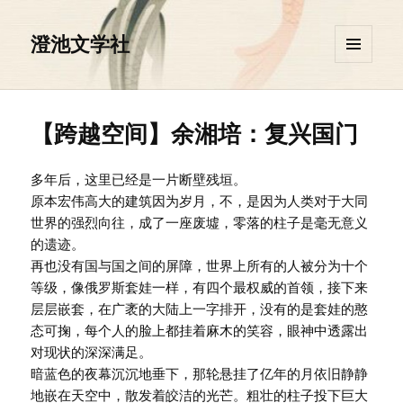
澄池文学社
菜单和
挂件
【跨越空间】余湘培：复兴国门
多年后，这里已经是一片断壁残垣。
原本宏伟高大的建筑因为岁月，不，是因为人类对于大同
世界的强烈向往，成了一座废墟，零落的柱子是毫无意义
的遗迹。
再也没有国与国之间的屏障，世界上所有的人被分为十个
等级，像俄罗斯套娃一样，有四个最权威的首领，接下来
层层嵌套，在广袤的大陆上一字排开，没有的是套娃的憨
态可掬，每个人的脸上都挂着麻木的笑容，眼神中透露出
对现状的深深满足。
暗蓝色的夜幕沉沉地垂下，那轮悬挂了亿年的月依旧静静
地嵌在天空中，散发着皎洁的光芒。粗壮的柱子投下巨大