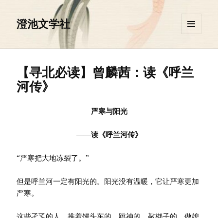
澄池文学社
菜单和
挂件
【寻北必读】曾麟茜：读《呼兰
河传》
严寒与阳光
——读《呼兰河传》
“严寒把大地冻裂了。”
但是呼兰河一定有阳光的。阳光没有温暖，它让严寒更加
严寒。
这些孑孓的人，推着馒头车的、跳神的、敲梆子的、做媳