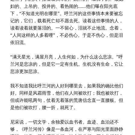
妇的、上吊的、投井的、看热闹的……他们曝在阳光底
下，“不知道光明在哪里”。呼兰河的这些事情本来要被忘
记的，它们，载着死亡却不愿去死。读着这些事情的人，
读着读着就要落泪的。一不留心，泪就不止地流。念着，
“人间这样的人多着哩”，不必伤心。于是不伤心，但是泪
依旧流。
“满天星光，满屋月亮，人生何如，为什么这么悲凉。”呼
兰河是悲凉的，但是它一定有生机。生机没有生命，它让
悲凉更加悲凉。
我不知道我比呼兰河的人好到哪里去，如果我的确比他们
好。同样是风霜雨雪，他们在人间被吹打；我也被吹打，
但或许能吼两句，仗着无着落的荒唐信念直一直腰板。但
是他们被吹打，腰一折，就死了。
尼采说，一切文学，余独爱以血书者。血迹、血泊还不
够，《呼兰河传》像是一条血河，在严寒与阳光里面静静