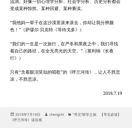
流淌。好像一切心理学分析、社会学分析、历史分析都会
变成某种惊扰、某种回避、某种亵渎。
“我他妈一辈子在这沙漠里滚来滚去，你却让我分辨颜
色！”（萨缪尔·贝克特《等待戈多》）
“我们的一生是一次旅行，在严冬和黑夜之中，我们寻找
着自己的路径，在全无亮光的天空。”（塞利纳《长夜
行》）
只有“含着眼泪笑似的唱歌”的《呼兰河传》，让人不胜悲
凉，不胜悲凉。
2018.7.19
发
作
分
2018年7月19日
chengchi
“寻北”研学之旅
、
【寻北必读】
布
者
类
《呼兰河传》读后感
于
文