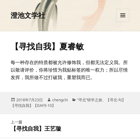
澄池文学社
菜单和
挂件
【寻找自我】夏睿敏
每一种存在的特质都被允许修饰我，但都无法定义我。所
以敬请评价，你将珍惜为我贴标签的唯一权力；所以尽情
发挥，我所做不过打破我，重塑我而已。
发
作
分
2018年7月23日
chengchi
“寻北”研学之旅
、
【寻北∙句】
布
者
类
【寻找自我】【DAY9-10】
于
文
上一篇
章
【寻找自我】王艺璇
上
导
篇