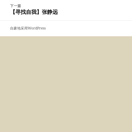
航
文
下一篇
章：
【寻找自我】张静远
下
篇
文
自豪地采用WordPress
章：