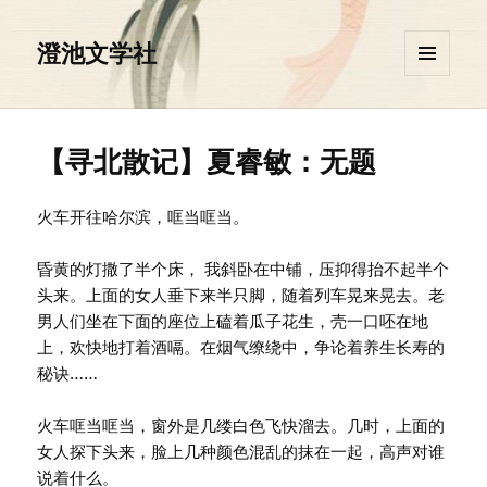
澄池文学社
菜单和
挂件
【寻北散记】夏睿敏：无题
火车开往哈尔滨，哐当哐当。
昏黄的灯撒了半个床， 我斜卧在中铺，压抑得抬不起半个
头来。上面的女人垂下来半只脚，随着列车晃来晃去。老
男人们坐在下面的座位上磕着瓜子花生，壳一口呸在地
上，欢快地打着酒嗝。在烟气缭绕中，争论着养生长寿的
秘诀……
火车哐当哐当，窗外是几缕白色飞快溜去。几时，上面的
女人探下头来，脸上几种颜色混乱的抹在一起，高声对谁
说着什么。