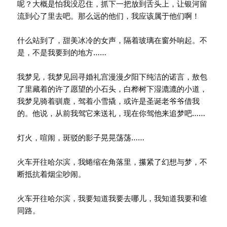
呢？大概是怕我没忍住，抓下一把放到舌头上，让银河留
流到心了里去吧。那么远的他们，我应该属于他们啊！
什么站到了，甜美冰冷的女声，隔着玻璃在窗外响起。不
是，不是我要到的地方……
我梦见，我梦见回寻婚礼宫漫漫夕阳下纯洁的诺言，敖包
了里藏着的许了愿望的小石头，白桦树下湿漉漉的小道，
我梦见骑着驯鹿，驾着小雪撬，或许是圣诞老爷爷借我
的。他说，从前我驾它来送礼，现在你驾他来追梦吧……
灯火，喧闹，斑驳的影子晃晃荡荡……
火车开往哈尔滨，我蜷缩在角落里，攥紧了幻想与梦，不
断抵抗着烟尘吵闹。
火车开往哈尔滨，我要知道我要去哪儿，我知道我要和谁
同路。