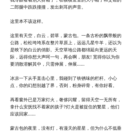
二郎腿中跌跌撞撞，发出刺耳的声音。
这里本不该这样。
这里有天空，白云，碧草，蒙古包。一条古朴的飘带般的
公路，松松垮垮系在整片草原上，远远几星牛羊，还以为
是映下的白云的俏影。天空草地公路都绵延向更远的天
际，远得你想大声呵一句，再会啊，朋友! 宽得你以为你
要消散溶解其中，只需伸展，伸展……
冰凉一下从手直击心里，我碰到了铁锈味的栏杆。小心
点，你的幻想别越了界，否则，粉身碎骨，有你好看。
再看窗外已是万家灯火，奢侈闪耀，留得天空一无所有，
拿什么安抚找不着家的孩子?灯火是被捉住的繁星，他们
应该回家……
蒙古包的夜里，没有灯，有漫天的星星，但为什么不低垂