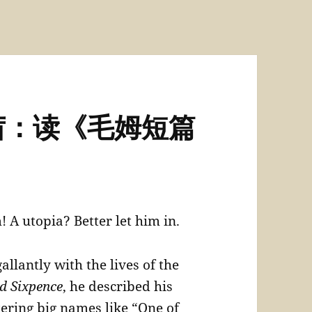
茜：读《毛姆短篇
A utopia? Better let him in.
lantly with the lives of the
d Sixpence
, he described his
ering big names like “One of