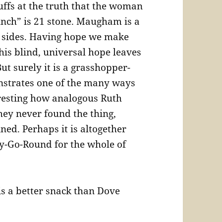
uffs at the truth that the woman
unch” is 21 stone. Maugham is a
e sides. Having hope we make
is blind, universal hope leaves
ut surely it is a grasshopper-
trates one of the many ways
teresting how analogous Ruth
ey never found the thing,
ned. Perhaps it is altogether
ry-Go-Round for the whole of
s a better snack than Dove