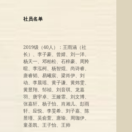
社员名单
2019级（40人）：王雨涵（社
长）、李子豪、曾婧、刘一洋、
杨天一、邓柏松、石梓豪、周羚
暄、李泓柯、杨智焜、尚诗睿、
唐睿韬、易曦宸、梁肖伊、刘
动、李晨瑶、黄子谦、黄炜雯、
黄昱翔、邹祯、刘音琪、龙嘉
羽、唐宇卓、王娅霏、刘文博、
张嘉轩、杨子怡、肖湘儿、彭雨
轩、应悦、李旻希、刘子嘉、陈
昱瑾、吴俞萱、唐瑜、周珈伊、
童圣凯、王子怡、王帅