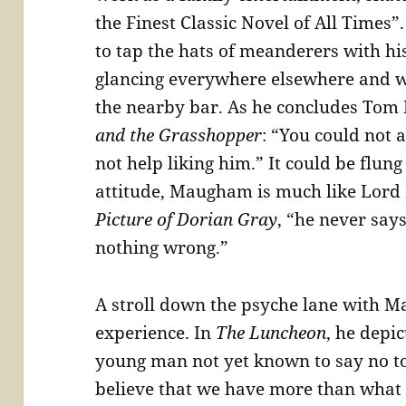
the Finest Classic Novel of All Times
to tap the hats of meanderers with hi
glancing everywhere elsewhere and wh
the nearby bar. As he concludes Tom
and the Grasshopper
: “You could not 
not help liking him.” It could be flung
attitude, Maugham is much like Lord 
Picture of Dorian Gray
, “he never says
nothing wrong.”
A stroll down the psyche lane with M
experience. In
The Luncheon
, he depic
young man not yet known to say no t
believe that we have more than what w