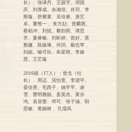
长）、张译丹、王骐宇、邓国
庆、刘厚成、余湘培、肖羽、李
斯璇、舒雅童、吴佳睿、唐艺
卓、董惟一 、朱方劼、曾麟茜、
蔡柏冲、刘炫、黎韵雨、谭思
齐、夏睿敏、刘昕婷、曾好、莫
敷姗、陈姝琳、何玥、戴也苹 、
刘妮、喻可欣、朱星雨、李姝
慧、王艺璇
2016级（17人）：曾戈（社
长）、周迈、屈怡萱、李珺平、
晏佳昱、毛西子、姚芊芊、谢
雪、曹明雅丽、姜英杰、黄亦
鸿、袁蓓蕾、邓可、张子涵、阳
思敏、黄婉林 、孔儒风