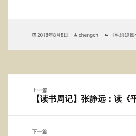
发
作
分
2018年8月8日
chengchi
《毛姆短篇
布
者
类
于
文
章
上一篇
【读书周记】张静远：读《
导
上
航
篇
文
章：
下一篇