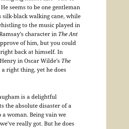
”. He seems to be one gentleman
s silk-black walking cane, while
istling to the music played in
 Ramsay’s character in
The Ant
approve of him, but you could
 right back at himself. In
Henry in Oscar Wilde’s
The
 a right thing, yet he does
augham is a delightful
ts the absolute disaster of a
o a woman. Being vain we
e’ve really got. But he does