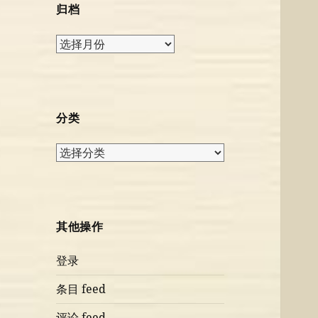
归档
归
档
分类
分
类
其他操作
登录
条目 feed
评论 feed