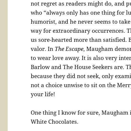
not regret as readers might do, and p
who “always only has one thing for l
humorist, and he never seems to tak
way for extraordinary occurrences. Th
us sore-hearted more than satisfied. B
valor. In
The Escape
, Maugham demons
to wear love away. It is also very in
Barlow and The House Seekers are. Th
because they did not seek, only exami
not a choice unwise to sit on the Mer
your life!
One thing I know for sure, Maugham i
White Chocolates.