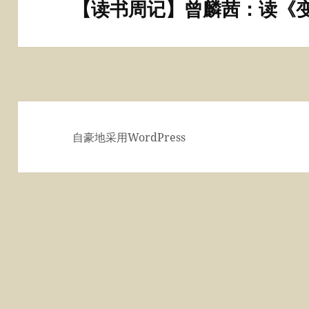
【读书周记】曾麟茜：读《
下
篇
文
章：
自豪地采用WordPress