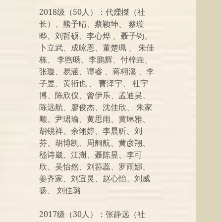
2018级（50人）：代爃榤（社
长）、熊予晴、蔡颖坤、 蔡璇
晔、刘哲硕、李心烨 、聂子钧、
卜立武、成咏恩、董楚珮 、 朱佳
栋、 李煦旸、李鹏辉、付梓垚、
张璇、易涵、谭睿 、蒋栩溪 、李
子昱、黄衎也 、 曹泽宇、 杜宇
博、陈欣仪、曾伊乐、孟迪昊、
陈远航、廖俊杰、沈佳欣、 朱家
顺、尹珺瑜、黄思雨、黄琳雅、
胡锐祥、余翊婷、李晨昕、刘
芬、胡博凯、周舸航、黄彦翔、
嵇诗崴、江澍、聂陈昱、李可
欣、吴怡然、刘荪蕊、罗雨娜、
姜齐家、刘宜灵、赵心怡、刘威
扬、 刘佳璐
2017级（30人）：张静远（社