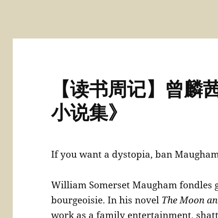
【读书周记】曾麟
小说集》
If you want a dystopia, ban Maugham! 
William Somerset Maugham fondles gal
bourgeoisie. In his novel
The Moon an
work as a family entertainment, shatt