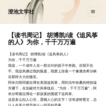
澄池文学社
菜单和
挂件
【读书周记】 胡博凯‖读《追风筝
的人》为你，千千万万遍
【读书周记】 胡博凯‖读《追风筝的人》
为你，千千万万遍
我追，一个成年人在一群尖叫的孩子中奔跑。但我不在
乎。我追风拂过我的脸庞，我唇上挂着一个像潘杰希尔峡
谷那样大大的微笑。
阿米尔陪同索拉博在美国放风筝，用到当年哈桑的绝技猛
升骤下，在划破对方风筝线后，“为你，千千万万遍”，阿
米尔帮索拉博在一群孩童的围观下追风筝。
这是多么扣人心弦，震憾人心的文字！没有虚矫赘文，总
让人在某个情节停止一切开始思索……