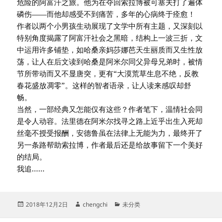
危险的阿富汗之旅。他为在夺回索拉博被可塞夫打了遍体
磷伤——而他却感受不到痛苦，多年的心病终于痊愈！
作者以两个小男孩生动展现了文学中所有主题，又深刻以
特别角度揭露了阿富汗社会之黑暗，结构上一波三折，文
中运用许多铺垫，如哈桑亲妈莎娜芭天生丽质而又生性放
荡，让人在后文读到哈桑是阿米尔同父异母兄弟时，被情
节所带动而又不显唐突，更有“大漠荒草生息不绝，反教
春花盛放凋零”。这样的智者语录，让人读来感叹却舒
畅。
当然，一部经典又怎能仅有这些？作者笔下，温情社会同
是令人动容。法里德在阿米尔找寻之路上近乎出生入死却
丝毫不授受报酬，安德鲁虽在法律上无能为力，最终开了
另一条路帮助索拉博，作者最后还是给故事留下一个美好
的结局。
我追……
发
作
分
2018年12月2日
chengchi
未分类
布
者
类
于