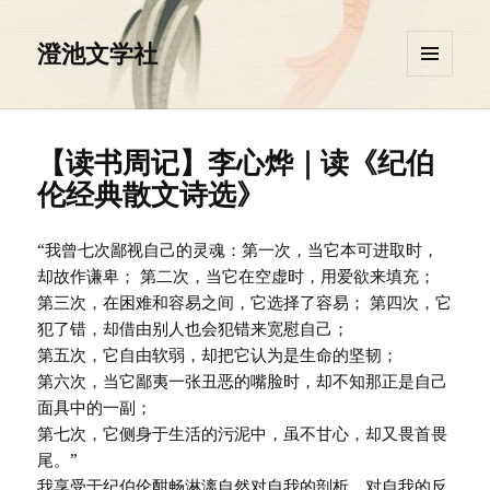
澄池文学社
菜单和
挂件
【读书周记】李心烨｜读《纪伯
伦经典散文诗选》
“我曾七次鄙视自己的灵魂：第一次，当它本可进取时，
却故作谦卑； 第二次，当它在空虚时，用爱欲来填充；
第三次，在困难和容易之间，它选择了容易； 第四次，它
犯了错，却借由别人也会犯错来宽慰自己；
第五次，它自由软弱，却把它认为是生命的坚韧；
第六次，当它鄙夷一张丑恶的嘴脸时，却不知那正是自己
面具中的一副；
第七次，它侧身于生活的污泥中，虽不甘心，却又畏首畏
尾。”
我享受于纪伯伦酣畅淋漓自然对自我的剖析，对自我的反