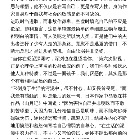
思与领悟，他不仅仅是在写自己，更是在写人性。身为作
家自身对于自我与社会的敏感是必不可缺的。
进取时当进取，而非故作谦卑。空虚时填充自己的不应是
欲望。趋利避害，这是单纯连最简单的单细胞生物草履虫
都明白的事情，可人类呢之所以为人类，正是他们中的杰
出者选择了少有人走的那条路。宽慰不是逃避的借口，不
断地反思才是进步的契机。自由软弱并非坚韧。
“当你在凝望深渊时，深渊也在凝望着你。”第六次鄙视，
正是心理学上著名的投射效应的例子，我们许多时候厌恶
他人某种特质，不过是一面镜子，我们厌恶的，其实是那
个有着相同品质的自己。
“它侧身于生活的污泥中，虽不甘心，却又畏首畏尾。”而
我最有感触的，即是最后的这一句。日本作家中岛敦在其
作品《山月记》中写道：“因为害怕自己并非明珠而不敢
刻苦琢磨，又因为有几分相信自己是明珠，而不能与砂砾
碌碌为伍，遂逐渐远离世间，疏避人群，结果在内心不断
地用愤懑和羞怒饲育着自己懦弱的自尊心。”在生活的泥
潭中努力挣扎，不甘心又害怕尝试，始终不踏出那向前的