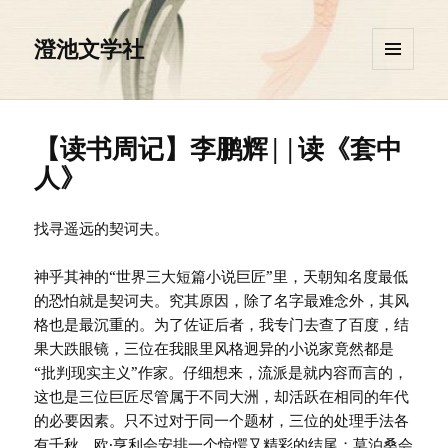
澄池文学社
菜单和
挂件
【读书周记】李鹏辉||读《套中
人》
找寻遥远的契诃夫。
神乎其神的“世界三大短篇小说巨匠”里，天朝知名度最低
的恐怕就是契诃夫。究其原因，除了名字最难念外，其风
格也是最沉重的。为了佐证后者，我专门去查了百度，结
果大跌眼镜，三位在我眼里风格迥异的小说家竟然都是
“批判现实主义”作家。仔细想来，流派是就内容而言的，
这也是三位巨匠尽管属于不同大洲，却活跃在相同的年代
的必要因素。只不过对于同一个题材，三位的处理手法各
有千秋。欧·亨利会安排一个惊愕又精彩的结尾；莫泊桑会