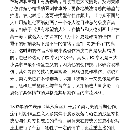
在写法和主题上有所创新，可读性也大大提高。契诃夫除
了创作短小精悍的讽刺故事外，更多地关注情感的铺垫与
推进。在此时期，这两种类型都佳作频出。《与众不同的
人》用短短七面纸刻画了一个令人过目难忘的极度吝啬
鬼，相较于《没有希望的人》，在情节和人物刻画上都技
高一筹；被选入小学课本的《万卡》更是难得的佳作，在
通俗的轻描淡写下是不平的情绪，是“四两拨千斤”的典
范。这时期的作品从常规小说创作角度而言是极其成功
的，也已经达到了欧·亨利的水平。其实，欧·亨利是三大
小说家里最有借鉴意义的，因为他的创作技巧比较容易模
仿，其余两位的技巧更丰富些，风格也更难模仿。话说回
来，契诃夫也在不停创新，比如《牧笛》一文更像是试验
品，这样注重整体性与主旨立意，又穿插进大量议论，而
淡化了具体情节的风格是其后期作品的主流风格。
1892年的代表作《第六病室》开启了契诃夫的后期创作。
这个时期作品立意大多聚焦于腐败没落而顽强的沙皇专制
统治与针对专制统治的革命。契诃夫在传统的短篇小说写
法上进行了革新，牺牲了一定的情节，更注重直接的批