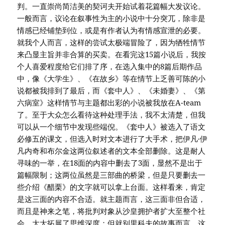
判。一直崇尚简洁美的契诃夫开始试着花篇幅大发议论。
一般而言，议论在叙事性为主的小说中十分突兀，除非是
情感已经铺垫到位，或是有作者认为有情感宣泄的必要。
就我个人而言，这样的尝试太极端冒险了，因为牺牲情节
来凸显主旨并非合算的买卖。在看完这15篇小说后，我按
个人喜爱程度给它们排了序，在选入集中的8篇后期作品
中，像《大学生》、《在故乡》等在情节上乏善可陈的小
说都被我排到了最后，而《套中人》、《未婚妻》、《第
六病室》这样情节与主题都出彩的小说被我放在A-team
了。至于大众怎么看待这种处理手法，我不太清楚，但我
可以从一个细节中发现些端倪。《套中人》被选入了语文
必修五的课文，但选入时对文本进行了大手术，把伊凡·伊
凡内奇和布尔金这两位叙述者的文本全部删除。这是耐人
寻味的一举，在18面的内容中删去了3面，显然不是出于
篇幅限制；这两位虽然是三部曲的桥梁，但是只要删去一
些介绍《醋栗》的文字就可以拿上台面。这样看来，肯定
是这三面的内容不合适。就主题而言，这三面非但合适，
而且是神来之笔，将批判对象从沙皇拥护者扩大至整个社
会，大大拓展了思维深度；但就别里科夫的故事而言，这