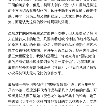
三面的确多余。但是，契诃夫创作《套中人》显然是将这
两个方面结合起来创作的，这样更助于发表见解，表现情
感，并非一分为二却又藕断丝连；但大家却并不这么认
为，而是认为这样的设计纯属画蛇添足。
虽然这样的风格在主流方面并不吃香，但无疑奠定了契诃
夫在懂行人中的地位。只要有看过欧·亨利的传统小说与莫
泊桑不太成功的创新小说后，契诃夫作品的成熟性与艺术
性才会被很好地发掘。有许多人甚至认为，契诃夫可以问
鼎三大巨匠之首。我以前还看过一评论家有言“愿以莫泊
桑的所有短篇小说换契诃夫的另一篇小说”。尽管我现在
最推崇的外国短篇小说还是《项链》，但我也见识了短篇
小说界契诃夫无与伦比的创作水平。
最后插一句契诃夫创作了700多篇短篇小说，选入集中的
只有15篇，理应选择代表作品与最具个人特色的作品，可
编者竟然放弃了诸如《变色龙》这样经典中的经典，选了
些诸如《大学生》这样与其他篇目的文风格格不入，立意