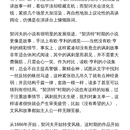
讲故事一样，看似平淡却暗藏玄机；而契诃夫会淡化主
线，紧抓几个场景大加渲染，再自然地加上议论性的高谈
阔论，仿佛是在演讲台上慷慨陈词。
契诃夫的小说有很明显的发展痕迹。“契洪特”时期的小说
更像是故事，手法上有欧·亨利的感觉——当然没有欧·亨
利的精彩情节。事实上，这样紧凑却没有悬念的讽刺故事
非常适合休闲式阅读，其中的讽刺显而易见，并不需要大
费脑筋，只需会心一笑。作为对比，读欧·亨利的小说集
时，总会不自主提高警惕，聚精会神，试图从文字中找到
一丝反转的蛛丝马迹，这种紧张劲儿吊久了就有点神经衰
弱；并且结构千篇一律，套路一模一样，读多了甚至可以
猜到有些结局。“契洪特”时期的小说也有这样的短板，过
于注重故事情节，讽刺批判太生硬，批判对象太单一，这
样读者很快就会产生审美疲劳，比如《没有希望的人》，
文风和故事都如主人公一样无聊至极。
从1886年开始，契诃夫开始转变风格。这时期的作品开始