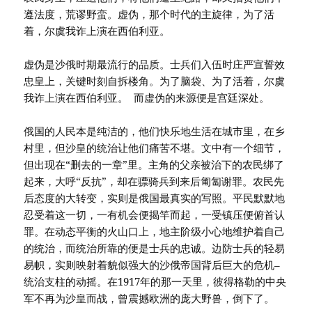
遵法度，荒谬野蛮。虚伪，那个时代的主旋律，为了活
着，尔虞我诈上演在西伯利亚。
虚伪是沙俄时期最流行的品质。士兵们入伍时庄严宣誓效
忠皇上，关键时刻自拆楼角。为了脑袋、为了活着，尔虞
我诈上演在西伯利亚。 而虚伪的来源便是宫廷深处。
俄国的人民本是纯洁的，他们快乐地生活在城市里，在乡
村里，但沙皇的统治让他们痛苦不堪。文中有一个细节，
但出现在“删去的一章”里。主角的父亲被治下的农民绑了
起来，大呼“反抗”，却在骠骑兵到来后匍匐谢罪。农民先
后态度的大转变，实则是俄国最真实的写照。平民默默地
忍受着这一切，一有机会便揭竿而起，一受镇压便俯首认
罪。在动态平衡的火山口上，地主阶级小心地维护着自己
的统治，而统治所靠的便是士兵的忠诚。边防士兵的轻易
易帜，实则映射着貌似强大的沙俄帝国背后巨大的危机–
统治支柱的动摇。在1917年的那一天里，彼得格勒的中央
军不再为沙皇而战，曾震撼欧洲的庞大野兽，倒下了。