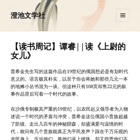
澄池文学社
菜单和
挂件
【读书周记】谭睿||读《上尉的
女儿》
普希金先生写的这篇作品在19世纪的俄国想必是有划时代
意义的。语言极其朴实，以至于你会将她和那些几元一本
的地摊小丛书混为一谈。但这种只有108页却售22元的叙
事作品背后写着一个时代的故事。
在沙俄专制极其严重的19世纪，以农民起义领导者为人物
述说一个时代的矛盾与冲突，普希金这位俄国小贵族超越
了阶级。走出几百年的神秘阴森，却盛满爱与温情的时
代，敢问有几个贵族能真正为平民发声？踩在千万乐观的
农民身上，压迫他们，将他们逼上绝路，却又指责他们不