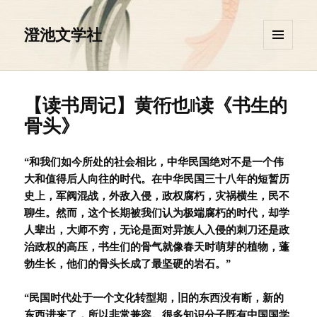
澄池文学社
菜单和
挂件
【读书周记】黄衎也‖读《书生的
骨头》
“和我们如今所处的社会相比，中华民国绝对不是一个伟
大和值得后人向往的时代。在中华民国三十八年的短暂历
史上，军阀混战，外敌入侵，政权腐朽，灾祸横生，民不
聊生。然而，这个长期被我们认为极端腐朽的时代，却学
人辈出，大师不穷，无论是面对异族人入侵的刺刀还是政
治政权的高压，书生们的骨气就像春天时萌芽的植物，蓬
勃生长，他们的骨头长成了最坚硬的岩石。”
“民国时代处于一个文化转型期，旧的东西没有断，新的
东西进来了，所以非常兼容。很多知识分子既有中国国学