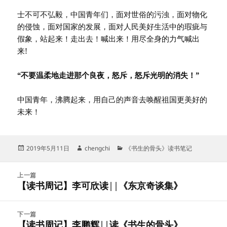
士不可不弘毅，中国青年们，面对世俗的污浊，面对物化
的侵蚀，面对国家的发展，面对人民美好生活中的瑕疵与
假象，站起来！走出去！喊出来！用尽全身的力气喊出
来!
“不要温柔地走进那个良夜，怒斥，怒斥光明的消失！”
中国青年，沸腾起来，用自己的声音去唤醒祖国更美好的
未来！
发
作
分
2019年5月11日
chengchi
《书生的骨头》读书笔记
布
者
类
于
文
上一篇
章
【读书周记】李可欣读||《东京奇谈集》
上
导
篇
航
文
下一篇
章：
【读书周记】李鹏辉||读《书生的骨头》
下