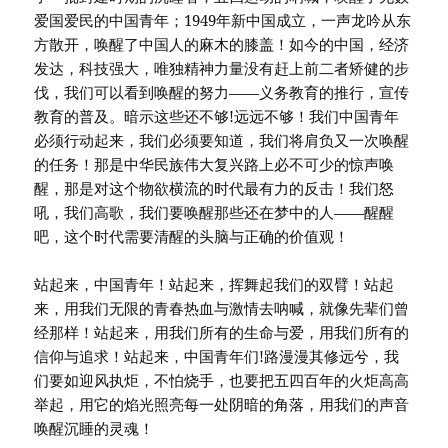
爱国爱民的中国青年；1949年新中国成立，一声龙吟从东
方散开，唤醒了中国人的麻木的膝盖！如今的中国，经济
发达，科技强大，唯独精神力量没有赶上前二者矫健的步
伐，我们可以看到唤醒的努力——义务教育的推行，宣传
教育的普及。暗示这些还不够!远远不够！我们中国青年
必须行动起来，我们必须要知道，我们将肩负又一次唤醒
的任务！那是中华民族伟大复兴路上必不可少的惊声唤
醒，那是对这个物欲横流的时代最有力的反击！我们怒
吼，我们高歌，我们要唤醒那些还在梦中的人——醒醒
吧，这个时代需要清醒的头脑与正确的价值观！
站起来，中国青年！站起来，挥舞起我们的双臂！站起
来，用我们无限的青春热血与激情去呐喊，就像先辈们曾
经那样！站起来，用我们所有的生命与爱，用我们所有的
信仰与追求！站起来，中国青年们!路漫漫其修远兮，我
们要如迎风执炬，不怕烧手，也要把五四百年的火炬高高
举起，用它的焰光照亮每一处阴暗的角落，用我们的声音
唤醒沉睡的灵魂！