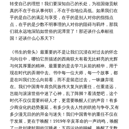
转变自己的理想！我们要深知自己的长处，为祖国做贡献
真的不在于你从事何职，不在于你地位高低。如果我们在
乎的是自己的满足与享受，在乎的是别人对你的指指点
点，在乎的是少数不明事理的人对你的阻碍与羁绊，那我
们就永远地深陷如世俗的泥潭里了！那还谈什么奉献祖
国！还谈什么心系天下!
《书生的骨头》最重要的不是让我们沉浸在对过去的怀念
与向往中，哪怕它所描述的西南联大有着无比鲜亮的光辉
与何其厚重的精神。最重要的是去学习从前的精华，用于
现在时代的弄潮中去。书中每一位大师，每一个故事，都
是在叫我们怎么向前看，而不是留恋过去，一昧嫌弃现
在。我们中国青年肩负民族伟大复兴的重任，任重道远，
岂能与滚滚世俗中迷了心神，乱了阵脚？看清楚吧，这个
时代不仅仅需要科研人才，更需要唤醒人们的声音！有多
少商业化的趋势蔓延，有多少失去人性的哄抢与争夺,又有
多少漫无目的的拜金与迷失！我们中国青年的重任不仅在
于发展，更在于唤醒！1919年辛亥革命的一声鸡鸣，唤醒
了一批封建时期的沉睡者；五四运动的呐喊，唤醒了无数