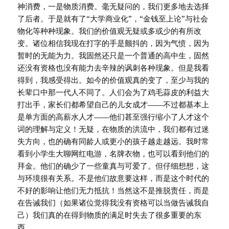
神消费，一是物质消费。毫无疑问的，我们更多地去选择
了后者。于是就有了“大学商业化”，“金钱至上论”与社会
物化等种种现象。我们的价值观无疑或多或少的有所改
变。诸位相信我现在打字的手是颤抖的，因为气愤，因为
暂时的无能为力。我固然还只是一个普通的高中生，固然
还没有资格也没有能力去辛辣的讽刺各种现象。但是我看
得到，我感受得出。如今的价值观真的变了，至少与我的
长辈口中那一代人不同了。人们会为了鸡毛蒜皮的利益大
打出手，家长们都希望自己的儿女成才——不过都基本上
是单方面的高薪水人才——他们甚至强行缩小了人才这个
词的理解与定义！无疑，在物质的洪流中，我们都有过迷
失方向，也的确有同龄人或更小的孩子越走越远。我时常
看到小学生大聊网红电游，名牌衣物，也可以看到他们的
拜金。他们的确少了一些童真与可爱了。但仔细想想，这
与环境很有关系。不是他们故意要这样，而是这个时代的
不好的影响让他们无力抵抗！当然这不是推脱责任，而是
在告诫我们（如果诸位觉得我没有资格可以当做告诫我自
己）我们真的在得到物质的满足时失去了很多重要的东
西。