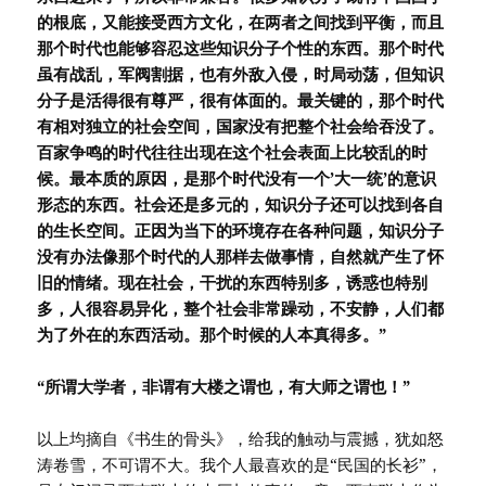
的根底，又能接受西方文化，在两者之间找到平衡，而且
那个时代也能够容忍这些知识分子个性的东西。那个时代
虽有战乱，军阀割据，也有外敌入侵，时局动荡，但知识
分子是活得很有尊严，很有体面的。最关键的，那个时代
有相对独立的社会空间，国家没有把整个社会给吞没了。
百家争鸣的时代往往出现在这个社会表面上比较乱的时
候。最本质的原因，是那个时代没有一个’大一统’的意识
形态的东西。社会还是多元的，知识分子还可以找到各自
的生长空间。正因为当下的环境存在各种问题，知识分子
没有办法像那个时代的人那样去做事情，自然就产生了怀
旧的情绪。现在社会，干扰的东西特别多，诱惑也特别
多，人很容易异化，整个社会非常躁动，不安静，人们都
为了外在的东西活动。那个时候的人本真得多。”
“所谓大学者，非谓有大楼之谓也，有大师之谓也！”
以上均摘自《书生的骨头》，给我的触动与震撼，犹如怒
涛卷雪，不可谓不大。我个人最喜欢的是“民国的长衫”，