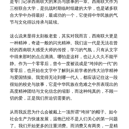
是专门记录西南联大的来历与故事的一章。西南联大作为
三校联合大学，是抗战时期临时组建的大学，也是诸多联
合大学中办得最好，最成功的一个，它使得中华民族的气
节与文化得以传承与延续。
这么说来显得太刻板老套，其实对我而言，西南联大更是
一种精神，奇迹一般的闪光精神。我们这一代是无法在曾
经的西南联大感受大师的传授，学习的气氛，只有从文字
中得来那时的点点滴滴。哪怕是这样，也让人久久不能平
静。作为一个零零后，曾今一度被说成是“垮掉的一代”的
零零后，也开始在文字中了解到从前学者的伟大治学精神
与爱国情操。我觉得无论到哪一代人，都应该记住这一段
很短的校史与故事，它是中华民族在危难之中所表现出的
高度精神团结与文化信念的缩影，而这种纯真的，不顾一
切的爱，正是我们所迫切需要的。
从而我反思为什么会被戴上一顶所谓“垮掉”的帽子。如今
社会生产力快速发展，温饱已经不是人们关心的第一问题
了。我们开始更多的注重消费。而消费又有两类，一是精