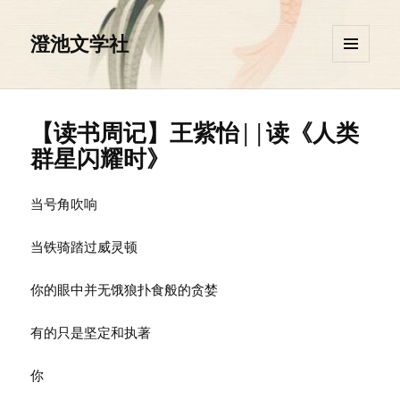
澄池文学社
菜单和
挂件
【读书周记】王紫怡||读《人类
群星闪耀时》
当号角吹响
当铁骑踏过威灵顿
你的眼中并无饿狼扑食般的贪婪
有的只是坚定和执著
你