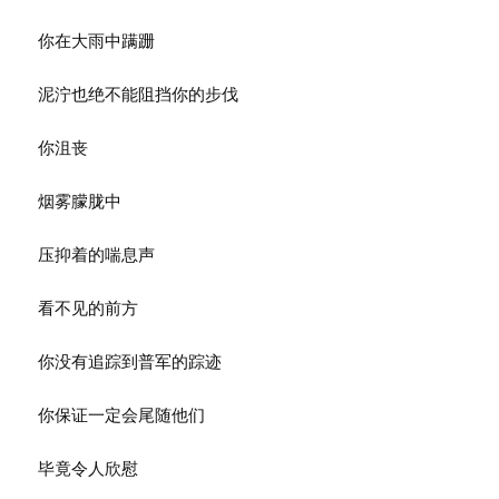
你在大雨中蹒跚
泥泞也绝不能阻挡你的步伐
你沮丧
烟雾朦胧中
压抑着的喘息声
看不见的前方
你没有追踪到普军的踪迹
你保证一定会尾随他们
毕竟令人欣慰