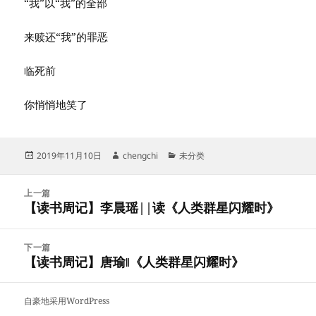
“我”以“我”的全部
来赎还“我”的罪恶
临死前
你悄悄地笑了
发
作
分
2019年11月10日
chengchi
未分类
布
者
类
于
文
上一篇
章
【读书周记】李晨瑶||读《人类群星闪耀时》
上
导
篇
航
文
下一篇
章：
【读书周记】唐瑜‖《人类群星闪耀时》
下
篇
文
自豪地采用WordPress
章：