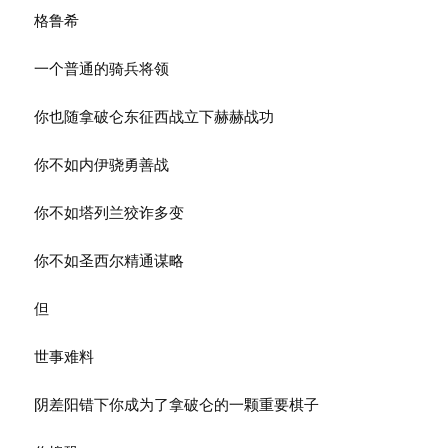
格鲁希
一个普通的骑兵将领
你也随拿破仑东征西战立下赫赫战功
你不如内伊骁勇善战
你不如塔列兰狡诈多变
你不如圣西尔精通谋略
但
世事难料
阴差阳错下你成为了拿破仑的一颗重要棋子