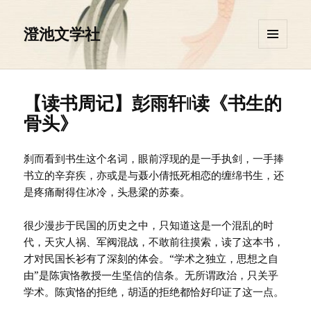
澄池文学社
菜单和
挂件
【读书周记】彭雨轩‖读《书生的
骨头》
刹而看到书生这个名词，眼前浮现的是一手执剑，一手捧
书立的辛弃疾，亦或是与聂小倩抵死相恋的缠绵书生，还
是疼痛耐得住冰冷，头悬梁的苏秦。
很少漫步于民国的历史之中，只知道这是一个混乱的时
代，天灾人祸、军阀混战，不敢前往摸索，读了这本书，
才对民国长衫有了深刻的体会。“学术之独立，思想之自
由”是陈寅恪教授一生坚信的信条。无所谓政治，只关乎
学术。陈寅恪的拒绝，胡适的拒绝都恰好印证了这一点。