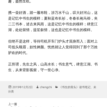
趣，盎然生机。
携一壶好酒，踏一履布鞋，涉万水千山，叹大好河山，这
是记忆中书生的模样；夏秋蓝布长衫，冬春长袍马褂，夹
二三书本，述古来风雨，这是记忆中书生的模样；肆意江
湖，处处留情，提笙叙情，这也是记忆中书生的模样。
但绝不是这样，等待司机开车门护头才屈身而入；面对上
司低头顺眉，奴性婢颜。恍然就让人觉得回到了那个万姓
胪欢的时代。
正所谓，先生之风，山高水长；书生意气，肆意江湖。书
生，从来背影孤桀，守一世心净。
发
作
分
2019年12月2日
chengchi
《书生的骨头》读书笔记
、
未
布
者
类
分类
于
文
上一篇
章