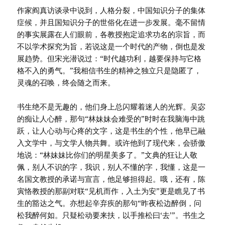
作家阎真访谈录中说到，人格分裂，中国知识分子的集体
症候，并且国知识分子的世俗化在进一步发展。毫不留情
的事实展露在人们眼前，各教授抱定追求功名的宗旨，而
不以学术探究为旨，若说这是一个时代的产物，倒也是发
展趋势。但宋光潜说过：“时代越功利，越要保持与它格
格不入的勇气。”我相信书生的精神之独立只是隐匿了，
灵魂的召唤，终会随之而来。
书生绝不是无趣的，他们身上总闪耀着迷人的光辉。吴宓
的痴让人心醉，那句“林妹妹会难受的”时时在我脑海中跳
跃，让人心动与心疼的文字，这是书生的个性，他早已融
入文学中，与文学人物共舞。或许他到了现代来，会骄傲
地说：“林妹妹比你们的明星美多了。”文典的狂让人敬
佩，别人不识的字，我识，别人不懂的字，我懂，这是一
名国文教授的承诺与宣言，他足够担得起。哦，还有，陈
寅恪教授的那副对联“见机而作，入土为安”更是瞧见了书
生的豁达之气。亦想起辛弃疾的那句“昨夜松边醉倒，问
松我醉何如。只疑松动要来扶，以手推松曰‘去’”。书生之