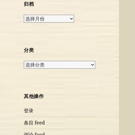
归档
归
档
分类
分
类
其他操作
登录
条目 feed
评论 feed