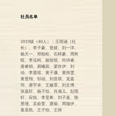
社员名单
2019级（40人）：王雨涵（社
长）、李子豪、曾婧、刘一洋、
杨天一、邓柏松、石梓豪、周羚
暄、李泓柯、杨智焜、尚诗睿、
唐睿韬、易曦宸、梁肖伊、刘
动、李晨瑶、黄子谦、黄炜雯、
黄昱翔、邹祯、刘音琪、龙嘉
羽、唐宇卓、王娅霏、刘文博、
张嘉轩、杨子怡、肖湘儿、彭雨
轩、应悦、李旻希、刘子嘉、陈
昱瑾、吴俞萱、唐瑜、周珈伊、
童圣凯、王子怡、王帅