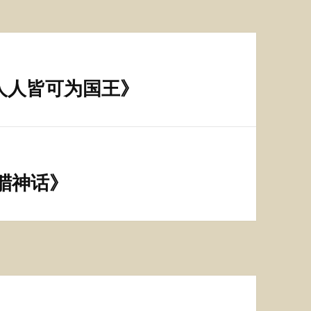
人人皆可为国王》
腊神话》