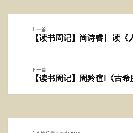
文
章
上一篇
【读书周记】尚诗睿||读《
导
上
航
篇
文
章：
下一篇
【读书周记】周羚暄‖《古希
下
篇
文
章：