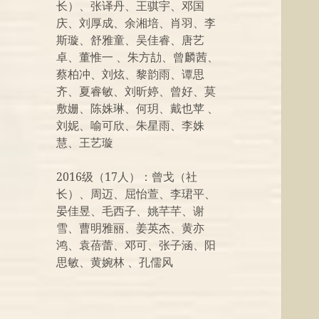
长）、张译丹、王骐宇、邓国
庆、刘厚成、余湘培、肖羽、李
斯璇、舒雅童、吴佳睿、唐艺
卓、董惟一 、朱方劼、曾麟茜、
蔡柏冲、刘炫、黎韵雨、谭思
齐、夏睿敏、刘昕婷、曾好、莫
敷姗、陈姝琳、何玥、戴也苹 、
刘妮、喻可欣、朱星雨、李姝
慧、王艺璇
2016级（17人）：曾戈（社
长）、周迈、屈怡萱、李珺平、
晏佳昱、毛西子、姚芊芊、谢
雪、曹明雅丽、姜英杰、黄亦
鸿、袁蓓蕾、邓可、张子涵、阳
思敏、黄婉林 、孔儒风