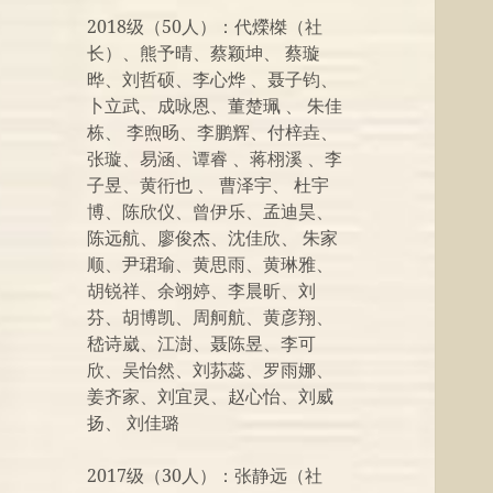
2018级（50人）：代爃榤（社
长）、熊予晴、蔡颖坤、 蔡璇
晔、刘哲硕、李心烨 、聂子钧、
卜立武、成咏恩、董楚珮 、 朱佳
栋、 李煦旸、李鹏辉、付梓垚、
张璇、易涵、谭睿 、蒋栩溪 、李
子昱、黄衎也 、 曹泽宇、 杜宇
博、陈欣仪、曾伊乐、孟迪昊、
陈远航、廖俊杰、沈佳欣、 朱家
顺、尹珺瑜、黄思雨、黄琳雅、
胡锐祥、余翊婷、李晨昕、刘
芬、胡博凯、周舸航、黄彦翔、
嵇诗崴、江澍、聂陈昱、李可
欣、吴怡然、刘荪蕊、罗雨娜、
姜齐家、刘宜灵、赵心怡、刘威
扬、 刘佳璐
2017级（30人）：张静远（社