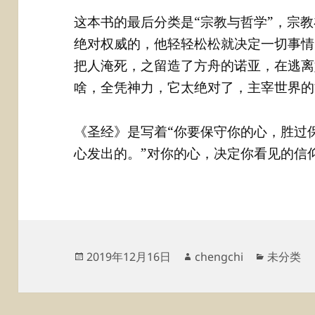
这本书的最后分类是“宗教与哲学”，宗教
绝对权威的，他轻轻松松就决定一切事情
把人淹死，之留造了方舟的诺亚，在逃离
啥，全凭神力，它太绝对了，主宰世界的
《圣经》是写着“你要保守你的心，胜过
心发出的。”对你的心，决定你看见的信
发
作
分
2019年12月16日
chengchi
未分类
布
者
类
于