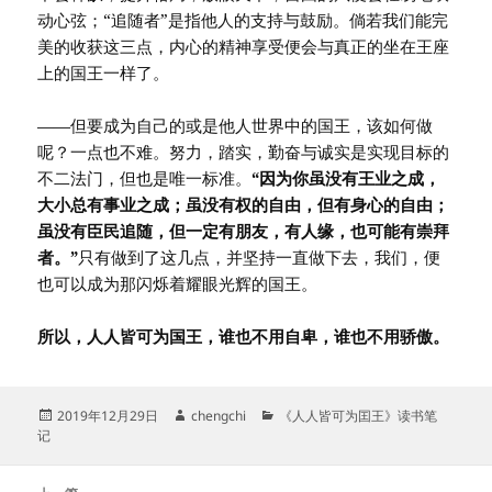
动心弦；“追随者”是指他人的支持与鼓励。倘若我们能完
美的收获这三点，内心的精神享受便会与真正的坐在王座
上的国王一样了。
——但要成为自己的或是他人世界中的国王，该如何做
呢？一点也不难。努力，踏实，勤奋与诚实是实现目标的
不二法门，但也是唯一标准。
“因为你虽没有王业之成，
大小总有事业之成；虽没有权的自由，但有身心的自由；
虽没有臣民追随，但一定有朋友，有人缘，也可能有崇拜
者。”
只有做到了这几点，并坚持一直做下去，我们，便
也可以成为那闪烁着耀眼光辉的国王。
所以，人人皆可为国王，谁也不用自卑，谁也不用骄傲。
发
作
分
2019年12月29日
chengchi
《人人皆可为囯王》读书笔
布
者
类
记
于
文