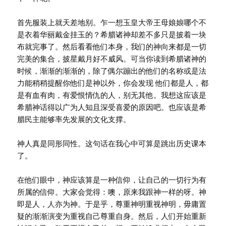
首先服装上就天差地别。乍一想玉皇大帝王母娘娘哪个不
是衣着华丽戴金挂玉的？希腊诸神却差不多只是披着一块
布就完事了。然后看看他们本身，我们的神向来都是一切
完美的集合，披星戴月好不威风。可当你读到希腊诸神的
时候，渐渐的渐渐的，除了偶尔蹦出的他们的名称或是法
力能稍稍提醒你他们是神以外，你会发现 他们都是人，都
是有血有肉，有爱恨情仇的人，别无其他。我想这应该是
希腊神话得以广为人知且深受喜爱的原因吧。也应该是希
腊民主能够率先发展的文化支撑。
神人真是同形同性。这句话在我心中可算是跳出历史课本
了。
在他们眼中，神应该算是一种信仰，让自己的一切行为有
所属的信仰。大家会觉得：噢，原来我跟神一样的呀。神
即是人，人亦为神。于是乎，尊重神明重视神明，毋庸置
疑的渐渐演变为重视自己尊重自身。然后，人们开始重新