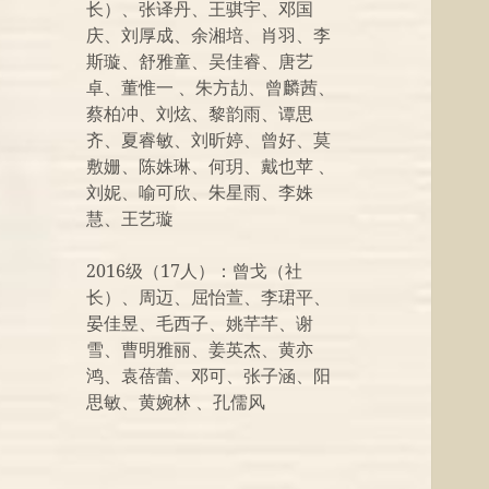
长）、张译丹、王骐宇、邓国
庆、刘厚成、余湘培、肖羽、李
斯璇、舒雅童、吴佳睿、唐艺
卓、董惟一 、朱方劼、曾麟茜、
蔡柏冲、刘炫、黎韵雨、谭思
齐、夏睿敏、刘昕婷、曾好、莫
敷姗、陈姝琳、何玥、戴也苹 、
刘妮、喻可欣、朱星雨、李姝
慧、王艺璇
2016级（17人）：曾戈（社
长）、周迈、屈怡萱、李珺平、
晏佳昱、毛西子、姚芊芊、谢
雪、曹明雅丽、姜英杰、黄亦
鸿、袁蓓蕾、邓可、张子涵、阳
思敏、黄婉林 、孔儒风