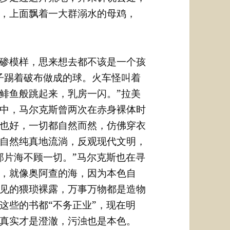
，上面飘着一大群溺水的母鸡，
碜模样，思来想去都不该是一个孩
子踢着破布做成的球。火车怪叫着
鲱鱼般跳起来，乳房一闪。”拉美
中，马尔克斯曾两次在赤身裸体时
也好，一切都自然而然，仿佛穿衣
自然纯真地流淌，反观现代文明，
那片海不顾一切。”马尔克斯也在寻
，就像奥阿查的海，因为本色自
见的猥琐裸露，万事万物都是造物
这些的书都“不务正业”，现在明
真实才是澄澈，污浊也是本色。