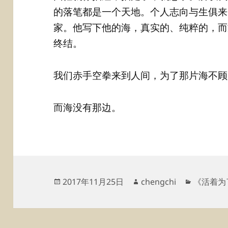
的落笔都是一个天地。个人志向与生俱来
家。他写下他的海，真实的、纯粹的，而
终结。
我们赤手空拳来到人间，为了那片海不顾
而海没有那边。
发
作
分
2017年11月25日
chengchi
《活着为
布
者
类
于