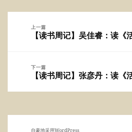
文
章
上一篇
【读书周记】吴佳睿：读《
导
上
航
篇
文
章：
下一篇
【读书周记】张彦丹：读《
下
篇
文
章：
自豪地采用WordPress