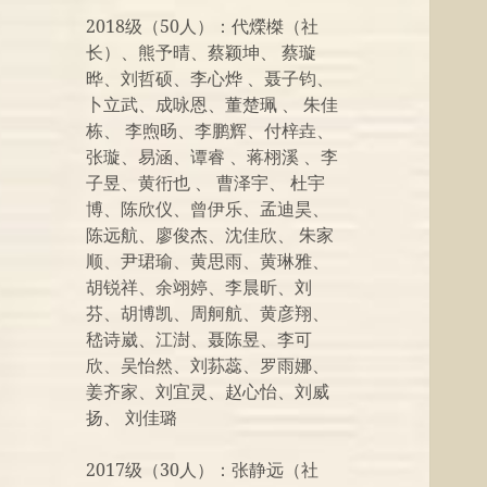
2018级（50人）：代爃榤（社
长）、熊予晴、蔡颖坤、 蔡璇
晔、刘哲硕、李心烨 、聂子钧、
卜立武、成咏恩、董楚珮 、 朱佳
栋、 李煦旸、李鹏辉、付梓垚、
张璇、易涵、谭睿 、蒋栩溪 、李
子昱、黄衎也 、 曹泽宇、 杜宇
博、陈欣仪、曾伊乐、孟迪昊、
陈远航、廖俊杰、沈佳欣、 朱家
顺、尹珺瑜、黄思雨、黄琳雅、
胡锐祥、余翊婷、李晨昕、刘
芬、胡博凯、周舸航、黄彦翔、
嵇诗崴、江澍、聂陈昱、李可
欣、吴怡然、刘荪蕊、罗雨娜、
姜齐家、刘宜灵、赵心怡、刘威
扬、 刘佳璐
2017级（30人）：张静远（社