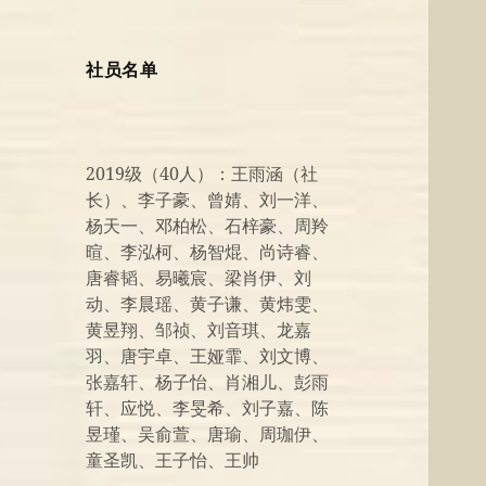
社员名单
2019级（40人）：王雨涵（社
长）、李子豪、曾婧、刘一洋、
杨天一、邓柏松、石梓豪、周羚
暄、李泓柯、杨智焜、尚诗睿、
唐睿韬、易曦宸、梁肖伊、刘
动、李晨瑶、黄子谦、黄炜雯、
黄昱翔、邹祯、刘音琪、龙嘉
羽、唐宇卓、王娅霏、刘文博、
张嘉轩、杨子怡、肖湘儿、彭雨
轩、应悦、李旻希、刘子嘉、陈
昱瑾、吴俞萱、唐瑜、周珈伊、
童圣凯、王子怡、王帅