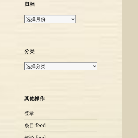
归档
归
档
分类
分
类
其他操作
登录
条目 feed
评论 feed