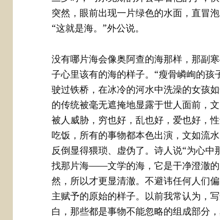
突然，眼前出现一片绿色的水面，直冒泡
“这就是海。”外公说。
没有哪片海会像奥阿查的海那样，那副寒
子心里该有的海的样子。“瘦骨嶙峋的孩
驶过铁桥，在冰冷的河水中洗澡的女孩如
的传统被毫无遮掩地显露于世人面前，文
被人威胁，穷也好，乱也好，爱也好，性
吃饭，所有的事物都本色出演，文如流水
反倒显得猥琐、虚伪了。诗人说“为心中
找那片海——文学的海，它是干净澄澈的
然，所以才更显清澈。不避讳任何人们偏
主赋予的原始的样子。以前我常认为，写
白，那些都是事物不能忽略的组成部分，