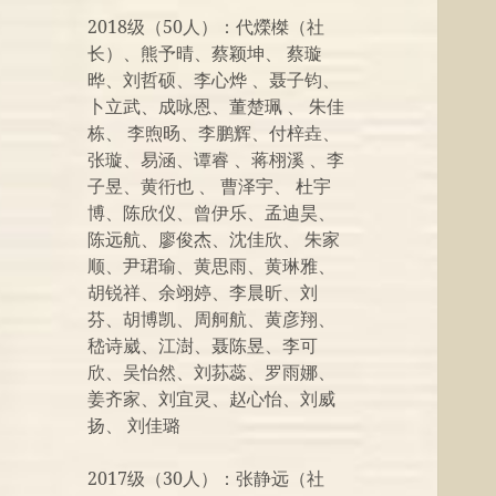
2018级（50人）：代爃榤（社
长）、熊予晴、蔡颖坤、 蔡璇
晔、刘哲硕、李心烨 、聂子钧、
卜立武、成咏恩、董楚珮 、 朱佳
栋、 李煦旸、李鹏辉、付梓垚、
张璇、易涵、谭睿 、蒋栩溪 、李
子昱、黄衎也 、 曹泽宇、 杜宇
博、陈欣仪、曾伊乐、孟迪昊、
陈远航、廖俊杰、沈佳欣、 朱家
顺、尹珺瑜、黄思雨、黄琳雅、
胡锐祥、余翊婷、李晨昕、刘
芬、胡博凯、周舸航、黄彦翔、
嵇诗崴、江澍、聂陈昱、李可
欣、吴怡然、刘荪蕊、罗雨娜、
姜齐家、刘宜灵、赵心怡、刘威
扬、 刘佳璐
2017级（30人）：张静远（社