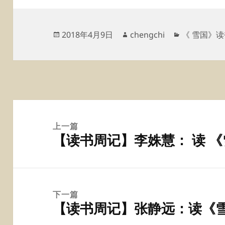
发
作
分
2018年4月9日
chengchi
《 雪国》
布
者
类
于
文
章
上一篇
【读书周记】李姝慧： 读 
导
上
航
篇
文
章：
下一篇
【读书周记】张静远：读《
下
篇