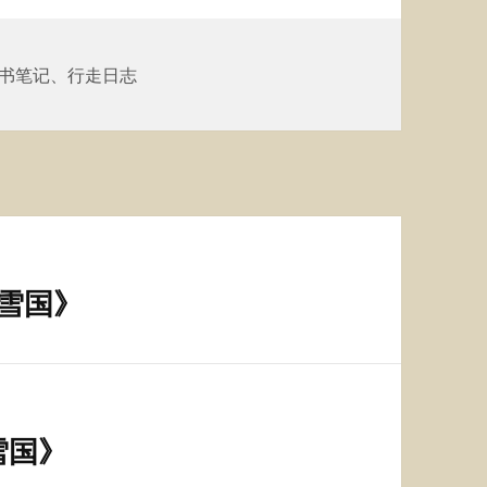
读书笔记
、
行走日志
《雪国》
雪国》