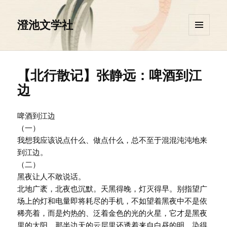
澄池文学社
菜单和
挂件
【北行散记】张静远：啤酒到江
边
啤酒到江边
（一）
我想我应该说点什么、做点什么，总不至于混混沌沌地来
到江边。
（二）
黑夜让人不敢说话。
北地广袤，北夜也沉默。天黑得晚，灯灭得早。别指望广
场上的灯和电量即将耗尽的手机，不如望着黑夜中不是依
稀亮着，而是灼热的、泛着金色的光的火星，它才是黑夜
里的太阳。那半边天的云层里还透着来自白昼的明，染得