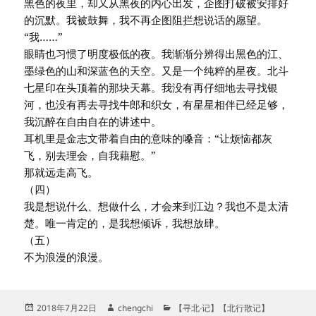
黑色的夜里，却又从黑夜的内心出发，企图打破被安排好
的沉默。我被鼓舞，我不再企图阻拦想说话的愿望。
“我……”
眼睛也习惯了明度极低的夜。我渐渐分辨得出黑色的江、
墨绿色的山和深蓝色的天空。又是一个纯粹的星夜。北斗
七星印在头顶着的那块天幕。我没有再仔细地去寻找银
河，也没有再去寻找牛郎和织女，有星星相伴已经足够，
我沉醉在自由自在的讲述中。
耳机里是金志文带着自由的意味的嗓音：“让烦恼都灰
飞，别去理会，自我藉慰。”
那就远走高飞。
（四）
我是想说什么、想做什么，才会来到江边？我也不是太清
楚。唯一肯定的，是我想倾诉，我想放肆。
（五）
不为浪漫的浪漫。
发
作
分
2018年7月22日
chengchi
【寻北∙记】【北行散记】