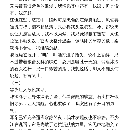
云层带着淡紫色的浪漫，我情愿其中还有一抹绿，但是没
有。我沉默。
江也沉默，茫茫中，隐约可见黑色的江奔腾地过。风偏要
逆流而行，翻不起波涛，只掠得我头发凌乱。冷。都说黑
夜让人感官放大，我不以为然。我只觉得眼前迷茫，风也
拉扯不动头发，它今夜格外温柔，像满怀的冰凉的毯，柔
软得不像话。我继续沉默。
易拉罐被拉开，“呲”，啤酒打湿了指尖。说不上香醇，只
不过带着粮食发酵的味道，总归是聊胜于无的。背靠冰冷
的石头栏杆，抿一口微苦的酒，我想说话，却又不知从何
说起。欲言又止。
（三）
黑夜让人敢说实话。
啤酒终于让身体温暖了些，带着微醺的醉意。石头栏杆依
旧冰凉，让人清醒。心也柔软了，我突然有了开口的勇
气。
耳朵已经完全适应寂静的夜，我才发现夜也不寂静。至少
江在说话，它最先敢于违抗沉默的力量。它无声地融入了