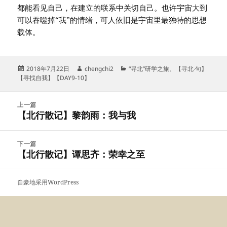
都能看见自己，在建立的联系中关切自己。也许宇宙大到
可以吞噬掉“我”的情绪，可人依旧是宇宙里最独特的思想
载体。
发
作
分
2018年7月22日
chengchi2
“寻北”研学之旅
、
【寻北∙句】
布
者
类
【寻找自我】【DAY9-10】
于
文
上一篇
章
【北行散记】黎韵雨：我与我
上
导
篇
航
文
下一篇
章：
【北行散记】谭思齐：荣幸之至
下
篇
文
自豪地采用WordPress
章：