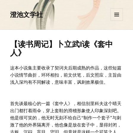
澄池文学社
菜单和
挂件
【读书周记】卜立武‖读《套中
人》
这本小说集主要收录了契诃夫后期成熟的作品，这些短篇
小说情节曲折，环环相扣，前文伏笔，后文照应，主旨由
浅入深均有不同解读，意味丰富，讽刺效果极佳。
首先谈最核心的一篇《套中人》，相信别里科夫这个晴天
出门都打着雨伞，穿上套鞋的滑稽形象使人印象深刻吧。
他是很可笑的，他无时无刻不给自己“制作一个套子”与刺
激了他的外界隔离开，他也像是放在套子中，显得封闭，
古板，沉闷，盲目，守旧。但竟就是这样一个可笑之人，