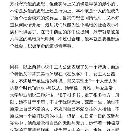
方能寄托他的思想，但他实际上又的确是卑微的渺小的，
不论是从他的思想上还是行为上。本不该是罪人的他成为
了这个社会模式的殉葬品，当我们想去同情他时，又不知
道从何同情开始，最后我们只能为这个黑暗的社会表示不
满和恐惧罢了。在书中前面的序中也提到，列宁就是被第
六病室的黑暗所恐吓到，不过也合理，他本就是要推翻这
个社会，积极革命的进步青年嘛。
同样，以上两篇小说中主人公还表现了另一个特质，而这
个特质又非常完美地体现在《在故乡》中。女主人公薇
拉，不满足于她生活的环境，却又表现出“一个人无力对
抗整个时代”的弱小与奴从。她年轻，典雅，热爱生活，
大学毕业能说三种外语，读了很多书，走了很多地方，所
以，她不甘于平庸，不甘于碌碌无为，荒废一生，她也不
愿爱上自己不爱的人，不愿同自己不爱交往的人接触，不
愿成为一个殴打奴隶的小主。但是，在日复一日的应酬与
妥协中，她愈发觉得自己的无助与无力，她怀着一种极度
失望的态度接受现实，成为庸人中的一员。也许，这是那