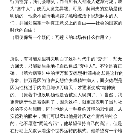
行为怪异，我们会嘲笑，而当所有人都混入这潭污泥，成
为“套中人”，便无人发觉异端。可见，契诃夫的立场是很
明确的，他毫不留情地揭露了黑暗统治下思想麻木的人
们，并强烈渴望一种真正意义上的自由——社会的国家的
时代的自由！
（顺便保留一个疑问：瓦莲卡的出场有什么作用？）
所以，有可能别里科夫明白了这种时代中的“套子”，却无
力回天，只能硬生生地把自己逼成“套中人”。不论是否正
确，《第六病室》中的伊万和安德烈·叶菲梅奇却是这样的
形象。伊万是因为迫害妄想症变成精神病人，而安德烈是
因为性格过于内向且与伊万聊天，才逐渐变成“精神病”
的。（原著中也没明确他是否被别人误判了。）当然，我
更青睐于他是被误判了，因为这样，就更加表明了当时社
会的不公与黑暗，同时也给人一种身临其境的恐惧感。从
安德列的眼中，我们可以看出他是讨厌这个庸俗的社会
的，他不愿意“同流合污”，他希望保持自己的高洁，但是
在行动上又默认着这个世界运转的模式。他希望有一个地