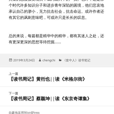
个时代许多知识分子和进步青年深陷的困境，他们悲哀地
承认自己的渺小，无力抗击社会，抗击命运。或许作者还
有其它的讽刺意味吧，可或许只是长长的叹息。
总的来说，每篇都是精华中的精华，都有其迷人之处，还
有更深更深的思想等待挖掘……
发
作
分
2019年3月24日
chengchi
《套中人》读书笔记
布
者
类
于
文
上一篇
章
【读书周记】黄衎也||读《米格尔街》
上
导
篇
航
文
下一篇
章：
【读书周记】蔡颖坤||读《东京奇谭集》
下
篇
文
自豪地采用WordPress