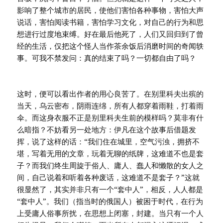
影响了整个城市的居民，使他们害怕各种事物，害怕大声
说话，害怕阅读书籍，害怕学习文化，对自己的行为和思
想进行过度地束缚。好在最后他死了，人们又回归到了曾
经的生活，仅把这个怪人当作茶余饭后消磨时间的奇闻轶
事。可我不禁发问：真的结束了吗？一切都自由了吗？
这时，便可以看出作者的用心良苦了。在别里科夫出殡的
当天，乌云密布，阴雨连绵，所有人都穿着雨鞋，打着雨
伞。而这身衣服不正是别里科夫生前的模样吗？莫非有什
么暗指？不妨看另一处地方：伊凡在这个故事后借题发
挥，说了这样的话：“我们住在城里，空气污浊，拥挤不
堪，写着无用的文章，玩着无聊的纸牌，这难道不也是套
子？而我们终生周旋于俗人、庸人、蠢人和懒散的女人之
间，自己说着和听着各种废话，这难道不是套子？”这就
很显然了，其实并非只有一个“套中人”，相反，人人都是
“套中人”。我们（指当时的俄国人）被困于时代，在行为
上受庸人俗事所扰，在思想上闭塞，封建。当只有一个人