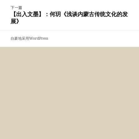
航
文
下一篇
章：
【出入文墨】：何玥《浅谈内蒙古传统文化的发
下
展》
篇
文
章：
自豪地采用WordPress