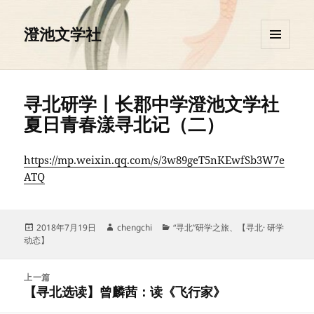
澄池文学社
菜单和
挂件
寻北研学丨长郡中学澄池文学社
夏日青春漾寻北记（二）
https://mp.weixin.qq.com/s/3w89geT5nKEwfSb3W7e
ATQ
发
作
分
2018年7月19日
chengchi
“寻北”研学之旅
、
【寻北· 研学
布
者
类
动态】
于
文
上一篇
章
【寻北选读】曾麟茜：读《飞行家》
上
导
篇