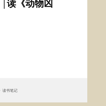
||读《动物凶
》读书笔记