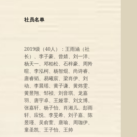
社员名单
2019级（40人）：王雨涵（社
长）、李子豪、曾婧、刘一洋、
杨天一、邓柏松、石梓豪、周羚
暄、李泓柯、杨智焜、尚诗睿、
唐睿韬、易曦宸、梁肖伊、刘
动、李晨瑶、黄子谦、黄炜雯、
黄昱翔、邹祯、刘音琪、龙嘉
羽、唐宇卓、王娅霏、刘文博、
张嘉轩、杨子怡、肖湘儿、彭雨
轩、应悦、李旻希、刘子嘉、陈
昱瑾、吴俞萱、唐瑜、周珈伊、
童圣凯、王子怡、王帅