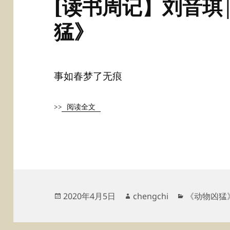
[读书周记】刘音琪
猛》
事如春梦了无痕
>>
阅读全文
发
作
分
2020年4月5日
chengchi
《动物凶猛
布
者
类
于