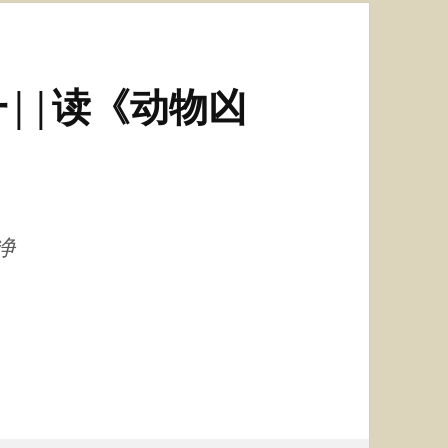
||读《动物凶
净