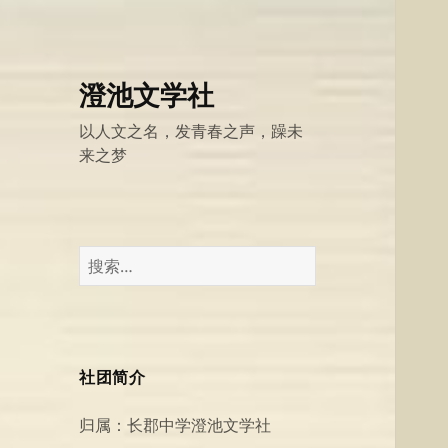
澄池文学社
以人文之名，发青春之声，躁未
来之梦
搜
索：
社团简介
归属：长郡中学澄池文学社