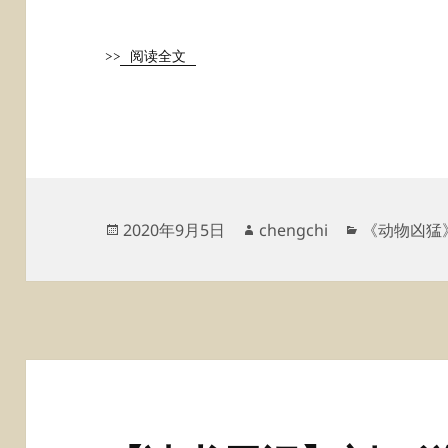
>>
阅读全文
发
作
分
2020年9月5日
chengchi
《动物凶猛
布
者
类
于