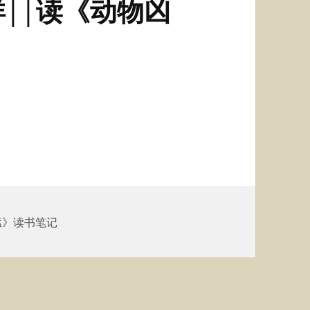
||读《动物凶
猛》读书笔记