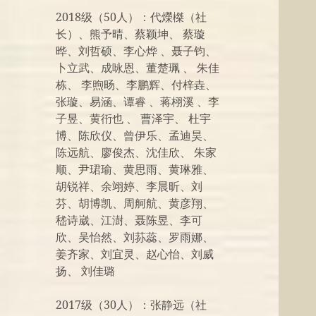
2018级（50人）：代爃榤（社
长）、熊予晴、蔡颖坤、 蔡璇
晔、刘哲硕、李心烨 、聂子钧、
卜立武、成咏恩、董楚珮 、 朱佳
栋、 李煦旸、李鹏辉、付梓垚、
张璇、易涵、谭睿 、蒋栩溪 、李
子昱、黄衎也 、 曹泽宇、 杜宇
博、陈欣仪、曾伊乐、孟迪昊、
陈远航、廖俊杰、沈佳欣、 朱家
顺、尹珺瑜、黄思雨、黄琳雅、
胡锐祥、余翊婷、李晨昕、刘
芬、胡博凯、周舸航、黄彦翔、
嵇诗崴、江澍、聂陈昱、李可
欣、吴怡然、刘荪蕊、罗雨娜、
姜齐家、刘宜灵、赵心怡、刘威
扬、 刘佳璐
2017级（30人）：张静远（社