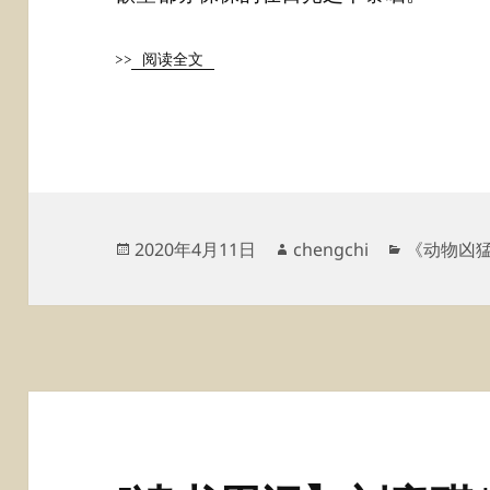
>>
阅读全文
发
作
分
2020年4月11日
chengchi
《动物凶
布
者
类
于