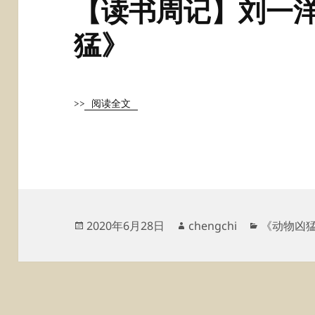
【读书周记】刘一洋
猛》
>>
阅读全文
发
作
分
2020年6月28日
chengchi
《动物凶
布
者
类
于