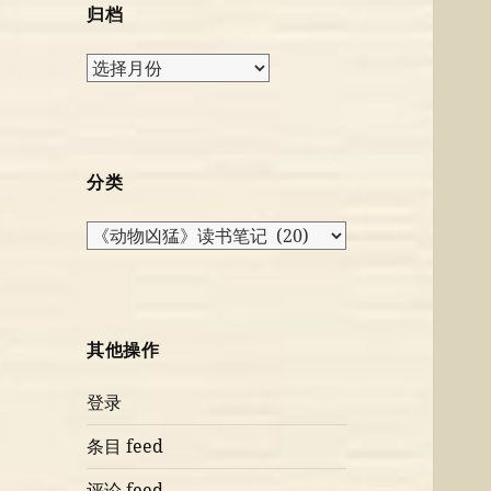
归档
归
档
分类
分
类
其他操作
登录
条目 feed
评论 feed