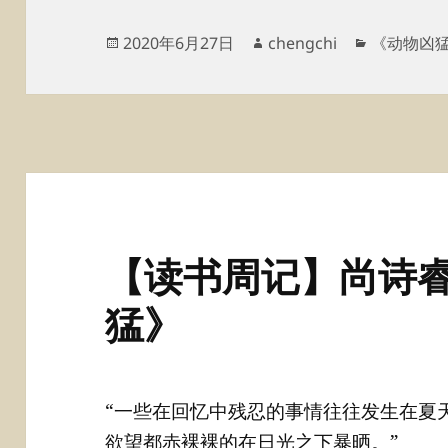
发
作
分
2020年6月27日
chengchi
《动物凶
布
者
类
于
【读书周记】尚诗睿
猛》
“一些在回忆中残忍的事情往往发生在夏
欲望都赤裸裸的在日光之下暴晒。”