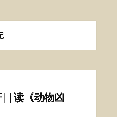
记
||读《动物凶