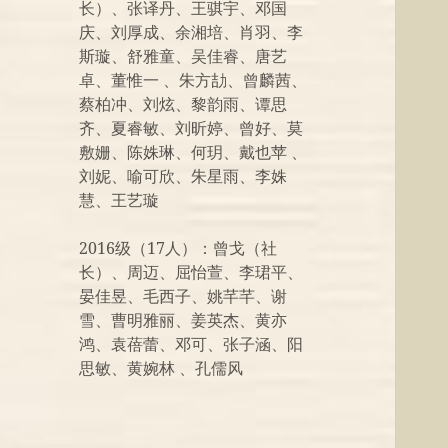
长）、张译丹、王骐宇、邓国
庆、刘厚成、余湘培、肖羽、李
斯璇、舒雅童、吴佳睿、唐艺
卓、董惟一 、朱方劼、曾麟茜、
蔡柏冲、刘炫、黎韵雨、谭思
齐、夏睿敏、刘昕婷、曾好、莫
敷姗、陈姝琳、何玥、戴也苹 、
刘妮、喻可欣、朱星雨、李姝
慧、王艺璇
2016级（17人）：曾戈（社
长）、周迈、屈怡萱、李珺平、
晏佳昱、毛西子、姚芊芊、谢
雪、曹明雅丽、姜英杰、黄亦
鸿、袁蓓蕾、邓可、张子涵、阳
思敏、黄婉林 、孔儒风